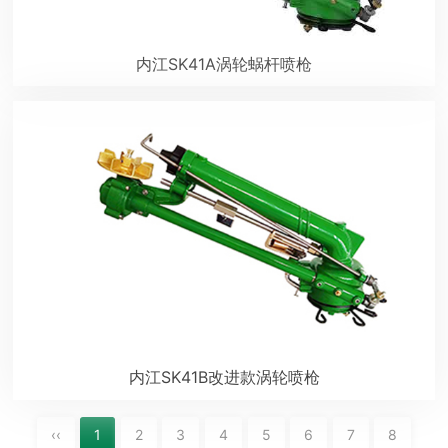
内江SK41A涡轮蜗杆喷枪
内江SK41B改进款涡轮喷枪
‹‹
1
2
3
4
5
6
7
8