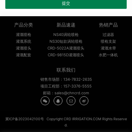
产品分类
新品速递
热销产品
灌溉喷枪
NS40涡轮喷枪
过滤器
灌溉系统
NS30短款涡轮喷枪
喷枪支架
灌溉喷头
CRD-5022A灌溉喷头
灌溉水带
灌溉配套
CRD-9815D灌溉喷头
水肥一体机
联系我们
销售市场部：134-7832-2635
项目工程部：157-3376-5555
邮箱：sales@chncrd.com
冀ICP备2023042100号
Copyright CRD IRRIGATION.COM Rights Reserve
d.