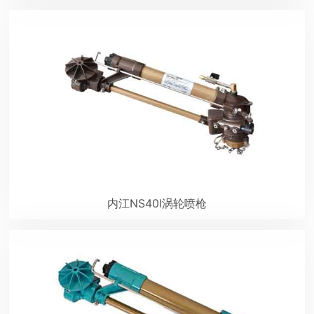
内江NS40l涡轮喷枪