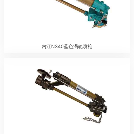
内江NS40蓝色涡轮喷枪