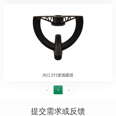
内江311灌溉蝶喷
‹‹
1
››
提交需求或反馈