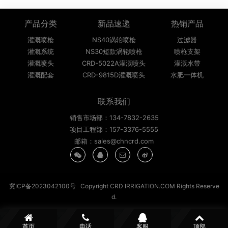
产品分类
新品速递
热销产品
灌溉喷枪
NS40涡轮喷枪
过滤器
灌溉系统
NS30短款涡轮喷枪
喷枪支架
灌溉喷头
CRD-5022A灌溉喷头
灌溉水带
灌溉配套
CRD-9815D灌溉喷头
水肥一体机
联系我们
销售市场部：134-7832-2635
项目工程部：157-3376-5555
邮箱：sales@chncrd.com
冀ICP备2023042100号
Copyright CRD IRRIGATION.COM Rights Reserve
d.
首页
电话
客服
顶部