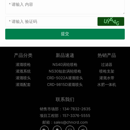
产品分类
新品速递
热销产品
灌溉喷枪
NS40涡轮喷枪
过滤器
灌溉系统
NS30短款涡轮喷枪
喷枪支架
灌溉喷头
CRD-5022A灌溉喷头
灌溉水带
灌溉配套
CRD-9815D灌溉喷头
水肥一体机
联系我们
销售市场部：134-7832-2635
项目工程部：157-3376-5555
邮箱：sales@chncrd.com