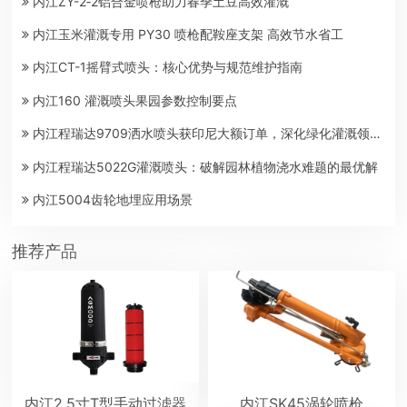
内江ZY-2‑2铝合金喷枪助力春季土豆高效灌溉
内江玉米灌溉专用 PY30 喷枪配鞍座支架 高效节水省工
内江CT-1摇臂式喷头：核心优势与规范维护指南
内江160 灌溉喷头果园参数控制要点
内江程瑞达9709洒水喷头获印尼大额订单，深化绿化灌溉领域合作
内江程瑞达5022G灌溉喷头：破解园林植物浇水难题的最优解
内江​5004齿轮地埋应用场景
推荐产品
内江2.5寸T型手动过滤器
内江SK45涡轮喷枪