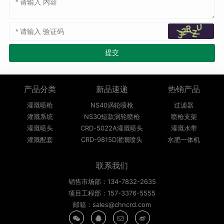
产品分类
新品速递
热销产品
灌溉喷枪
NS40涡轮喷枪
过滤器
灌溉系统
NS30短款涡轮喷枪
喷枪支架
灌溉喷头
CRD-5022A灌溉喷头
灌溉水带
灌溉配套
CRD-9815D灌溉喷头
水肥一体机
联系我们
销售市场部：134-7832-2635
项目工程部：157-3376-5555
邮箱：sales@chncrd.com