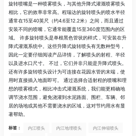
旋转喷嘴是一种喷雾喷头，与其他升降式灌溉喷雾喷头
相比，它的效率非常高。程瑞达的旋转喷头的喷水半径
通常在15至40英尺（约4.6至12.2米）之间，而且通过
安装不同的喷嘴，它通常能覆盖15至360度范围内的区
域。 许多旋转喷头是单根黑色管状的样式，可安装在升
降式灌溉系统中。这些升降式旋转喷头有无数种型号，
因此一定要仔细阅读产品详情，了解喷头的射程、半径
以及进水口尺寸。 不过，它们并非只能是升降式喷头。
还有许多旋转喷头设计为可连接在花园水管的末端，使
用时直接插入地面即可。 通过选择合适射程的喷嘴和理
想的喷雾模式，相比冲击式灌溉系统，我们能更精确地
调节浇水范围，避免浇灌到水泥路面、围栏、车辆、邻
居的场地或其他不需要浇水的区域，这对节约用水有显
著帮助。
标签：
内江喷头
内江地埋喷头
内江伸缩喷头