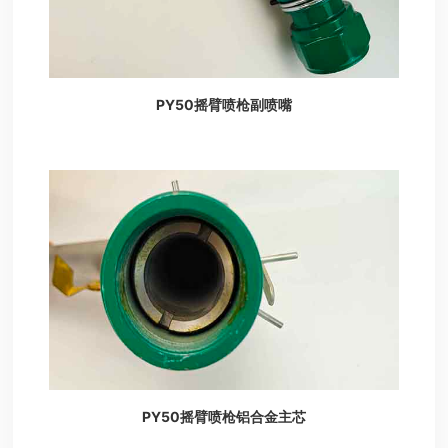
PY50摇臂喷枪副喷嘴
PY50摇臂喷枪铝合金主芯