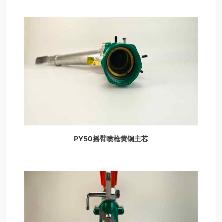
PY50摇臂喷枪黄铜主芯