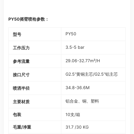
PY50摇臂喷枪参数：
PY50
型号
3.5-5 bar
工作压力
29.06-32.77m³/H
参考流量
G2.5“黄铜主芯/G2.5”铝主芯
接口尺寸
34.8-36.6M
喷洒半径
铝合金、铜、塑料
主要材质
包装
10支/箱
毛重/净重
31.7 /30 KG