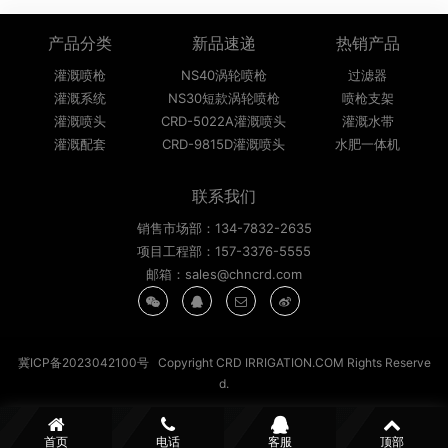
产品分类
新品速递
热销产品
灌溉喷枪
NS40涡轮喷枪
过滤器
灌溉系统
NS30短款涡轮喷枪
喷枪支架
灌溉喷头
CRD-5022A灌溉喷头
灌溉水带
灌溉配套
CRD-9815D灌溉喷头
水肥一体机
联系我们
销售市场部：134-7832-2635
项目工程部：157-3376-5555
邮箱：sales@chncrd.com
冀ICP备2023042100号
Copyright CRD IRRIGATION.COM Rights Reserve
d.
首页
电话
客服
顶部